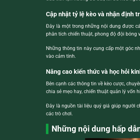
Cập nhật tỷ lệ kèo và nhận định 
Đây là một trong những nội dung được c
phân tích chiến thuật, phong độ đội bóng 
Những thông tin này cung cấp một góc nhì
vào cảm tính.
Nâng cao kiến thức và học hỏi ki
Bên cạnh các thông tin về kèo cược, chu
chia sẻ mẹo hay, chiến thuật quản lý vốn 
Đây là nguồn tài liệu quý giá giúp người 
các trò chơi.
Những nội dung hấp dẫn