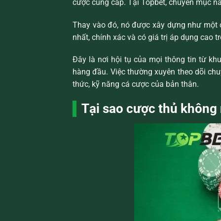
cược cung cấp. Tại Topbet, chuyên mục nà
Thay vào đó, nó được xây dựng như một c
nhất, chính xác và có giá trị áp dụng cao tr
Đây là nơi hội tụ của mọi thông tin từ k
hàng đầu. Việc thường xuyên theo dõi chu
thức, kỹ năng cá cược của bản thân.
Tại sao cược thủ không