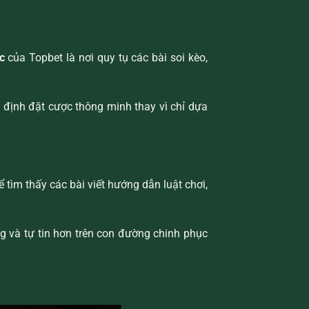
ức
của Topbet là nơi quy tụ các bài soi kèo,
 định đặt cược thông minh thay vì chỉ dựa
 tìm thấy các bài viết hướng dẫn luật chơi,
ng và tự tin hơn trên con đường chinh phục