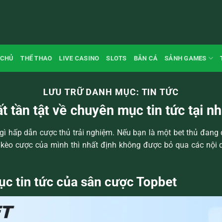
 CHỦ
THỂ THAO
LIVE CASINO
SLOTS
BẮN CÁ
SẢNH GAMES
LƯU TRỮ DANH MỤC:
TIN TỨC
t tần tật về chuyên mục tin tức tại nh
gì hấp dẫn cược thủ trải nghiệm. Nếu bạn là một bet thủ đang
o kèo cược của mình thì nhất định không được bỏ qua các nội
c tin tức của sân cược Topbet