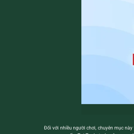
Đối với nhiều người chơi, chuyên mục này