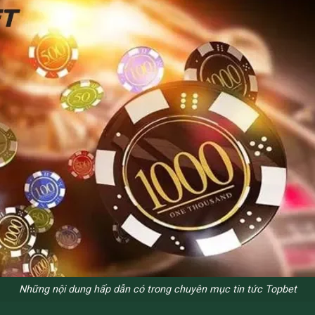
Những nội dung hấp dẫn có trong chuyên mục tin tức Topbet