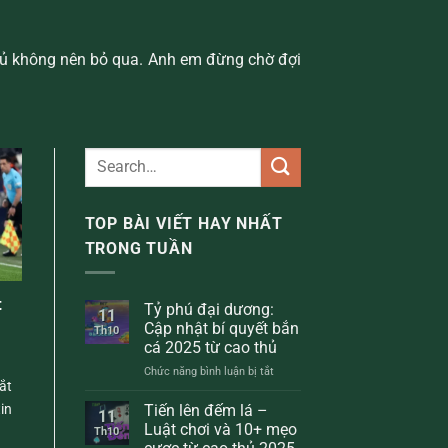
hủ không nên bỏ qua. Anh em đừng chờ đợi
TOP BÀI VIẾT HAY NHẤT
TRONG TUẦN
t
Tỷ phú đại dương:
11
Cập nhật bí quyết bắn
Th10
cá 2025 từ cao thủ
Chức năng bình luận bị tắt
ở
ắt
Tỷ
phú
in
Tiến lên đếm lá –
11
đại
Luật chơi và 10+ mẹo
Th10
dương: