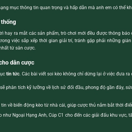
ạng mục thông tin quan trọng và hấp dẫn mà anh em có thể kha
 thống
 trì hay ra mắt các sản phẩm, trò chơi mới đều được thông báo 
rong việc sắp xếp thời gian giải trí, tránh gặp phải những g
nhất từ sân cược.
 cho dân cược
mục
tin tức
. Các bài viết soi kèo không chỉ dừng lại ở việc đưa ra
sẽ phân tích kỹ lưỡng về lịch sử đối đầu, phong độ gần đây, sứ
 tin về biến động kèo từ nhà cái, giúp cược thủ nắm bắt thời điể
ao như Ngoại Hạng Anh, Cúp C1 cho đến các giải đấu khu vực,