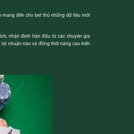
n mang đến cho bet thủ những dữ liệu mới
ích, nhận định trận đấu từ các chuyên gia
 lợi nhuận nào và đồng thời nâng cao kiến