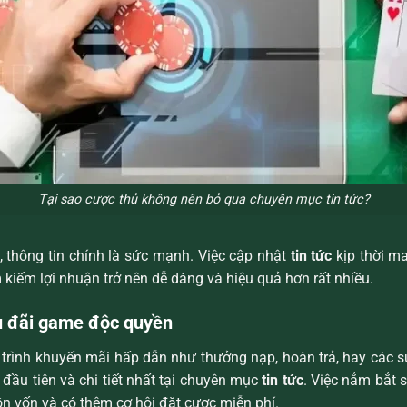
Tại sao cược thủ không nên bỏ qua chuyên mục tin tức?
, thông tin chính là sức mạnh. Việc cập nhật
tin tức
kịp thời ma
ìm kiếm lợi nhuận trở nên dễ dàng và hiệu quả hơn rất nhiều.
u đãi game độc quyền
rình khuyến mãi hấp dẫn như thưởng nạp, hoàn trả, hay các sự 
đầu tiên và chi tiết nhất tại chuyên mục
tin tức
. Việc nắm bắt 
ồn vốn và có thêm cơ hội đặt cược miễn phí.