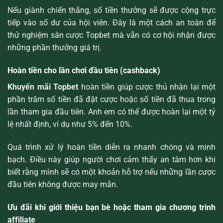
Nếu giành chiến thắng, số tiền thưởng sẽ được cộng trực
tiếp vào số dư của hội viên. Đây là một cách an toàn để
thử nghiệm sân cược Topbet mà vẫn có cơ hội nhận được
những phần thưởng giá trị.
Hoàn tiền cho lần chơi đầu tiên (cashback)
Khuyến mãi Topbet
hoàn tiền giúp cược thủ nhận lại một
phần trăm số tiền đã đặt cược hoặc số tiền đã thua trong
lần tham gia đầu tiên. Anh em có thể được hoàn lại một tỷ
lệ nhất định, ví dụ như 5% đến 10%.
Quá trình xử lý hoàn tiền diễn ra nhanh chóng và minh
bạch. Điều này giúp người chơi cảm thấy an tâm hơn khi
biết rằng mình sẽ có một khoản hỗ trợ nếu những lần cược
đầu tiên không được may mắn.
Ưu đãi khi giới thiệu bạn bè hoặc tham gia chương trình
affiliate