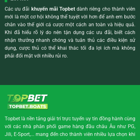
Các ưu đãi
khuyến mãi Topbet
dành riêng cho thành viên
mới là một cơ hội không thể tuyệt vời hơn để anh em bước
chân vào thế giới cá cược một cách an toàn và hiệu quả.
Khi đã hiểu rõ lý do nên tận dụng các ưu đãi, biết cách
nhận thưởng nhanh chóng và tuân thủ các điều kiện sử
dụng, cược thủ có thể khai thác tối đa lợi ích mà không
phải đối mặt với nhiều rủi ro.
Topbet
là nền tảng giải trí trực tuyến uy tín đồng hành cùng
với các nhà phân phối game hàng đầu châu Âu như PG,
Jili, E-Sport,... mang đến cho thành viên nhiều lựa chọn khi