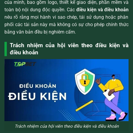
của mình, bao gồm logo, thiết kế giao diện, phần mềm và
toàn bộ nội dung độc quyền. Các
điều kiện và điều khoản
nêu rõ rằng mọi hành vi sao chép, tái sử dụng hoặc phân
phối các tài sản này mà không có sự cho phép chính thức
bằng văn bản đều bị nghiêm cấm.
Trách nhiệm của hội viên theo điều kiện và
điều khoản
Trách nhiệm của hội viên theo điều kiện và điều khoản