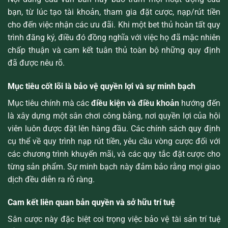
bạn, từ lúc tạo tài khoản, tham gia đặt cược, nạp/rút tiền
cho đến việc nhận các ưu đãi. Khi một bet thủ hoàn tất quy
trình đăng ký, điều đó đồng nghĩa với việc họ đã mặc nhiên
chấp thuận và cam kết tuân thủ toàn bộ những quy định
đã được nêu rõ.
Mục tiêu cốt lõi là bảo vệ quyền lợi và sự minh bạch
Mục tiêu chính mà các
điều kiện và điều khoản
hướng đến
là xây dựng một sân chơi công bằng, nơi quyền lợi của hội
viên luôn được đặt lên hàng đầu. Các chính sách quy định
cụ thể về quy trình nạp rút tiền, yêu cầu vòng cược đối với
các chương trình khuyến mãi, và các quy tắc đặt cược cho
từng sản phẩm. Sự minh bạch này đảm bảo rằng mọi giao
dịch đều diễn ra rõ ràng.
Cam kết liên quan bản quyền và sở hữu trí tuệ
Sân cược này đặc biệt coi trọng việc bảo vệ tài sản trí tuệ