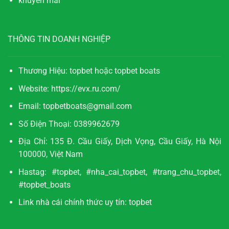
khuyến mãi
THÔNG TIN DOANH NGHIỆP
Thương Hiệu: topbet hoặc
topbet boats
Website:
https://evx.ru.com/
Email:
topbetboats@gmail.com
Số Điện Thoại:
0389962679
Địa Chỉ:
135 Đ. Cầu Giấy, Dịch Vọng, Cầu Giấy, Hà Nội
100000, Việt Nam
Hastag: #topbet, #nha_cai_topbet, #trang_chu_topbet,
#topbet_boats
Link nhà cái chính thức uy tín:
topbet