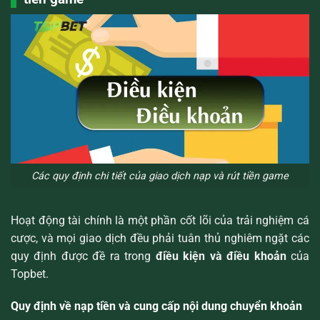
Các quy định chi tiết của giao dịch nạp và rút tiền game
Hoạt động tài chính là một phần cốt lõi của trải nghiệm cá
cược, và mọi giao dịch đều phải tuân thủ nghiêm ngặt các
quy định được đề ra trong
điều kiện và điều khoản
của
Topbet.
Quy định về nạp tiền và cung cấp nội dung chuyển khoản