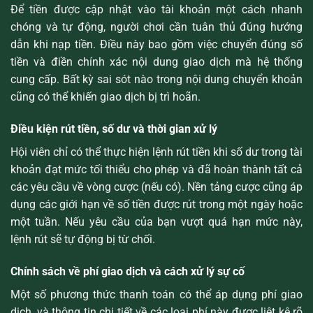
Để tiền được cập nhật vào tài khoản một cách nhanh
chóng và tự động, người chơi cần tuân thủ đúng hướng
dẫn khi nạp tiền. Điều này bao gồm việc chuyển đúng số
tiền và điền chính xác nội dung giao dịch mà hệ thống
cung cấp. Bất kỳ sai sót nào trong nội dung chuyển khoản
cũng có thể khiến giao dịch bị trì hoãn.
Điều kiện rút tiền, số dư và thời gian xử lý
Hội viên chỉ có thể thực hiện lệnh rút tiền khi số dư trong tài
khoản đạt mức tối thiểu cho phép và đã hoàn thành tất cả
các yêu cầu về vòng cược (nếu có). Nền tảng cược cũng áp
dụng các giới hạn về số tiền được rút trong một ngày hoặc
một tuần. Nếu yêu cầu của bạn vượt quá hạn mức này,
lệnh rút sẽ tự động bị từ chối.
Chính sách về phí giao dịch và cách xử lý sự cố
Một số phương thức thanh toán có thể áp dụng phí giao
dịch, và thông tin chi tiết về các loại phí này được liệt kê rõ