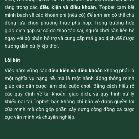
ràng trong các
điều kiện và điều khoản
. Topbet cam kết
minh bạch về các khoản phí (nếu có) để anh em có thể chủ
động lựa chọn phương thức phù hợp. Trong trường hợp
giao dịch gặp sự cố do thao tác sai, người chơi cần liên hệ
ngay với bộ phận hỗ trợ và cung cấp mã giao dịch để được
hướng dẫn xử lý kịp thời.
Lời kết
Việc nắm vững các
điều kiện và điều khoản
không phải là
một nghĩa vụ nặng nề, mà là một hành động thông minh
giúp các dân cược làm chủ cuộc chơi. Bằng cách hiểu rõ
các quy định về tài khoản, giao dịch, và quy trình xử lý
khiếu nại tại Topbet, bạn không chỉ bảo vệ được quyền lợi
của mình mà còn góp phần xây dựng cộng đồng cá cược
cực văn minh và chuyên nghiệp.