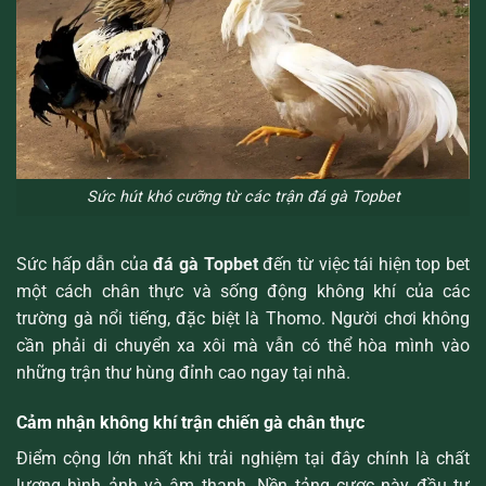
Sức hút khó cưỡng từ các trận đá gà Topbet
Sức hấp dẫn của
đá gà Topbet
đến từ việc tái hiện
top bet
một cách chân thực và sống động không khí của các
trường gà nổi tiếng, đặc biệt là Thomo. Người chơi không
cần phải di chuyển xa xôi mà vẫn có thể hòa mình vào
những trận thư hùng đỉnh cao ngay tại nhà.
Cảm nhận không khí trận chiến gà chân thực
Điểm cộng lớn nhất khi trải nghiệm tại đây chính là chất
lượng hình ảnh và âm thanh. Nền tảng cược này đầu tư