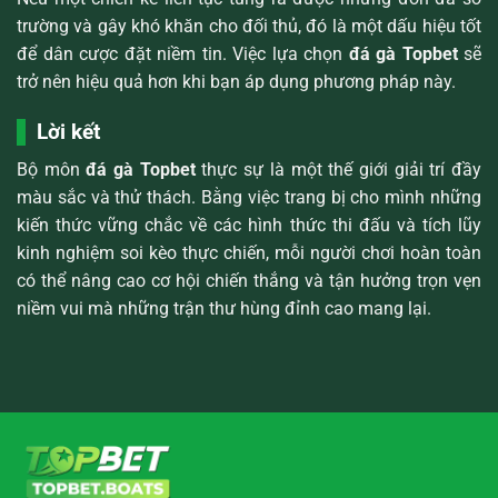
trường và gây khó khăn cho đối thủ, đó là một dấu hiệu tốt
để dân cược đặt niềm tin. Việc lựa chọn
đá gà Topbet
sẽ
trở nên hiệu quả hơn khi bạn áp dụng phương pháp này.
Lời kết
Bộ môn
đá gà Topbet
thực sự là một thế giới giải trí đầy
màu sắc và thử thách. Bằng việc trang bị cho mình những
kiến thức vững chắc về các hình thức thi đấu và tích lũy
kinh nghiệm soi kèo thực chiến, mỗi người chơi hoàn toàn
có thể nâng cao cơ hội chiến thắng và tận hưởng trọn vẹn
niềm vui mà những trận thư hùng đỉnh cao mang lại.