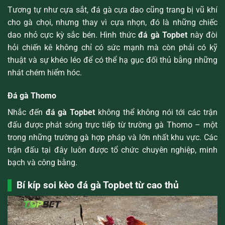
Tương tự như cựa sắt, đá gà cựa dao cũng trang bị vũ khí
cho gà chọi, nhưng thay vì cựa nhọn, đó là những chiếc
dao nhỏ cực kỳ sắc bén. Hình thức
đá gà Topbet
này đòi
hỏi chiến kê không chỉ có sức mạnh mà còn phải có kỹ
thuật và sự khéo léo để có thể hạ gục đối thủ bằng những
nhát chém hiểm hóc.
Đá gà Thomo
Nhắc đến
đá gà Topbet
không thể không nói tới các trận
đấu được phát sóng trực tiếp từ trường gà Thomo – một
trong những trường gà hợp pháp và lớn nhất khu vực. Các
trận đấu tại đây luôn được tổ chức chuyên nghiệp, minh
bạch và công bằng.
Bí kíp soi kèo đá gà Topbet từ cao thủ