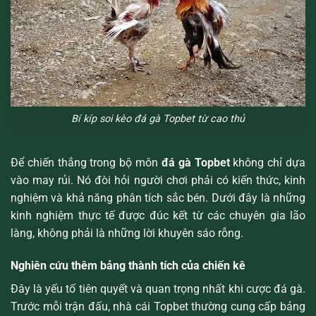
Bí kíp soi kèo đá gà Topbet từ cao thủ
Để chiến thắng trong bộ môn
đá gà Topbet
không chỉ dựa
vào may rủi. Nó đòi hỏi người chơi phải có kiến thức, kinh
nghiệm và khả năng phân tích sắc bén. Dưới đây là những
kinh nghiệm thực tế được đúc kết từ các chuyên gia lão
làng, không phải là những lời khuyên sáo rỗng.
Nghiên cứu thêm bảng thành tích của chiến kê
Đây là yếu tố tiên quyết và quan trọng nhất khi cược đá gà.
Trước mỗi trận đấu, nhà cái Topbet thường cung cấp bảng