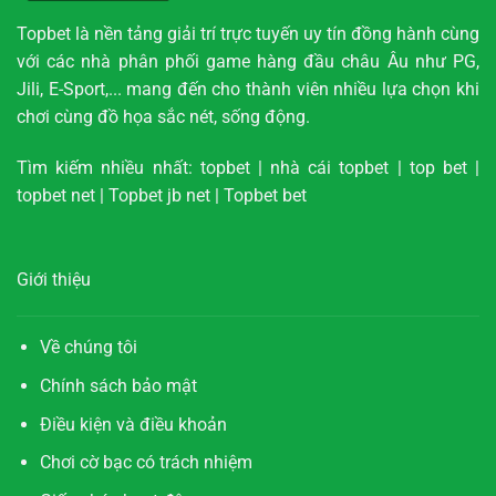
Topbet
là nền tảng giải trí trực tuyến uy tín đồng hành cùng
với các nhà phân phối game hàng đầu châu Âu như PG,
Jili, E-Sport,... mang đến cho thành viên nhiều lựa chọn khi
chơi cùng đồ họa sắc nét, sống động.
Tìm kiếm nhiều nhất:
topbet
|
nhà cái topbet
|
top bet
|
topbet net
|
Topbet jb net
|
Topbet bet
Giới thiệu
Về chúng tôi
Chính sách bảo mật
Điều kiện và điều khoản
Chơi cờ bạc có trách nhiệm