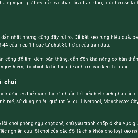
àng ngàn giờ theo dõi và phân tích trận đấu, hứa hẹn sẽ là
 dẫn nhất nhưng cũng đầy rủi ro. Để bắt kèo rung hiệu quả, be
-44 của hiệp 1 hoặc từ phút 80 trở đi của trận đấu.
ấn công để tìm kiếm bàn thắng, dẫn đến khả năng có bàn thắn
i nguy hiểm, đó chính là tín hiệu để anh em vào kèo Tài rung.
i chơi
hị trường có thể mang lại lợi nhuận tốt nếu biết cách phân tích
nh mẽ, sử dụng nhiều quả tạt (ví dụ: Liverpool, Manchester City
ó lối chơi phòng ngự chặt chẽ, chủ yếu tranh chấp ở khu vực gi
ệc nghiên cứu lối chơi của các đội là chìa khóa cho loại kèo nà