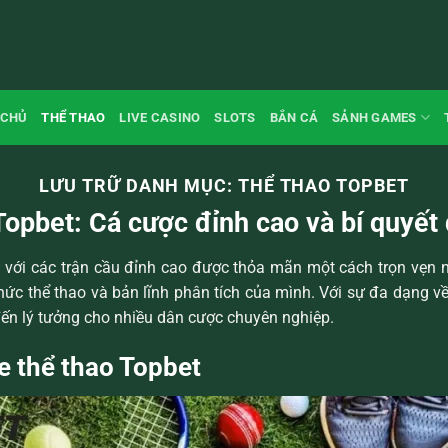
 CHỦ
THỂ THAO
LIVE CASINO
SLOTS
BẮN CÁ
SẢNH GAMES
LƯU TRỮ DANH MỤC:
THỂ THAO TOPBET
Topbet: Cá cược đỉnh cao và bí quyết
với các trận cầu đỉnh cao được thỏa mãn một cách trọn vẹn nhấ
 thức thể thao và bản lĩnh phân tích của mình. Với sự đa dạng 
ến lý tưởng cho nhiều dân cược chuyên nghiệp.
 thể thao Topbet