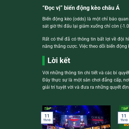
“Đọc vị” biến động kèo châu Á
Biến động kèo (odds) là một chỉ báo quan 
sát giờ thi đấu lại giảm xuống chỉ còn (-1
Rất có thể đã có thông tin bất lợi về độ
năng thắng cược. Việc theo dõi biến động 
Lời kết
Với những thông tin chi tiết và các bí quy
Đây thực sự là một sân chơi đẳng cấp, nơi
giải trí tuyệt vời và đưa ra những quyết đị
11
11
Th10
Th10