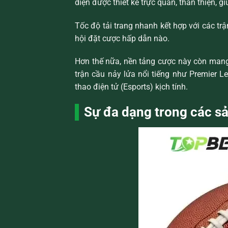
diện được thiết kế trực quan, thân thiện,
Tốc độ tải trang nhanh kết hợp với các tr
hội đặt cược hấp dẫn nào.
Hơn thế nữa, nền tảng cược này còn mang 
trận cầu nảy lửa nổi tiếng như Premier 
thao điện tử (Esports) kịch tính.
Sự đa dạng trong các s