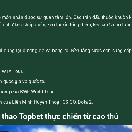
ộ môn nhận được sự quan tâm lớn. Các trận đấu thuộc khuôn kh
n như kèo chấp điểm, kèo tài xỉu tổng điểm, kèo cược cho từng
ỉ dừng lại ở bóng đá và bóng rổ. Nền tảng cược còn cung cấp
& WTA Tour.
 quốc gia và quốc tế.
 thống của BWF World Tour.
ớn của Liên Minh Huyền Thoại, CS:GO, Dota 2.
 thao Topbet thực chiến từ cao thủ