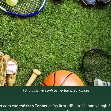
Tổng quan về sảnh game thể thao Topbet
et.com
của
thể thao Topbet
chính là sự đầu tư bài bản và nghiê