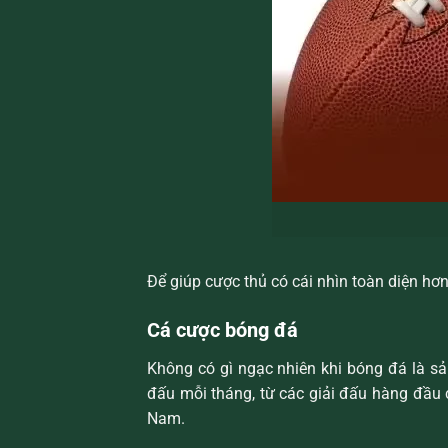
Để giúp cược thủ có cái nhìn toàn diện hơn
Cá cược bóng đá
Không có gì ngạc nhiên khi bóng đá là sả
đấu mỗi tháng, từ các giải đấu hàng đầu 
Nam.