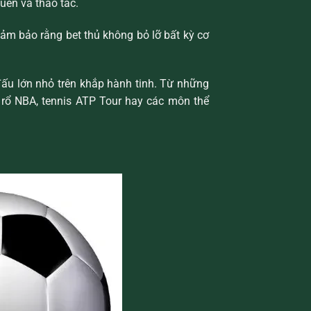
quen và thao tác.
đảm bảo rằng bet thủ không bỏ lỡ bất kỳ cơ
đấu lớn nhỏ trên khắp hành tinh. Từ những
 rổ NBA, tennis ATP Tour hay các môn thể