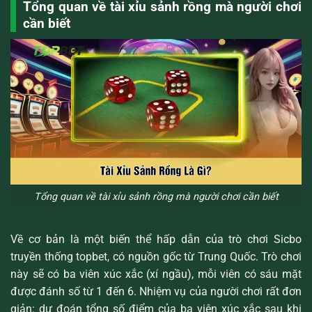
Tổng quan về tài xỉu sảnh rồng mà người chơi
cần biết
Tổng quan về tài xỉu sảnh rồng mà người chơi cần biết
Về cơ bản là một biến thể hấp dẫn của trò chơi Sicbo
truyền thống
topbet
, có nguồn gốc từ Trung Quốc. Trò chơi
này sẽ có ba viên xúc xắc (xí ngầu), mỗi viên có sáu mặt
được đánh số từ 1 đến 6. Nhiệm vụ của người chơi rất đơn
giản: dự đoán tổng số điểm của ba viên xúc xắc sau khi