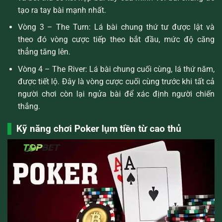
tạo ra tay bài mạnh nhất.
Vòng 3 – The Turn: Lá bài chung thứ tư được lật và
theo đó vòng cược tiếp theo bắt đầu, mức độ căng
thẳng tăng lên.
Vòng 4 – The River: Lá bài chung cuối cùng, lá thứ năm,
được tiết lộ. Đây là vòng cược cuối cùng trước khi tất cả
người chơi còn lại ngửa bài để xác định người chiến
thắng.
Kỹ năng chơi Poker lụm tiền từ cao thủ