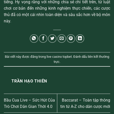
tiếng. Hy vọng rằng với những chia sẻ chi tiết trên, từ luật
chơi cơ bản đến những kinh nghiệm thực chiến, các cược
thủ đã có một cái nhìn toàn diện và sâu sắc hơn về bộ môn
này.
Bài viết này được đăng trong
live casino topbet
. Đánh dấu
liên kết thường
trực
.
TRẦN HẠO THIÊN
Bầu Cua Live – Sức Hút Của
Baccarat – Toàn tập thông
Trò Chơi Dân Gian Thời 4.0
tin từ A-Z cho dân cược mới