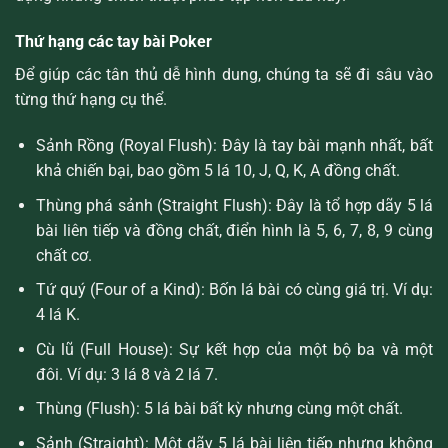
Thứ hạng các tay bài Poker
Để giúp các tân thủ dễ hình dung, chúng ta sẽ đi sâu vào
từng thứ hạng cụ thể.
Sảnh Rồng (Royal Flush): Đây là tay bài mạnh nhất, bất
khả chiến bại, bao gồm 5 lá 10, J, Q, K, A đồng chất.
Thùng phá sảnh (Straight Flush): Đây là tổ hợp dãy 5 lá
bài liên tiếp và đồng chất, điển hình là 5, 6, 7, 8, 9 cùng
chất cơ.
Tứ quý (Four of a Kind): Bốn lá bài có cùng giá trị. Ví dụ:
4 lá K.
Cù lũ (Full House): Sự kết hợp của một bộ ba và một
đôi. Ví dụ: 3 lá 8 và 2 lá 7.
Thùng (Flush): 5 lá bài bất kỳ nhưng cùng một chất.
Sảnh (Straight): Một dãy 5 lá bài liên tiếp nhưng không