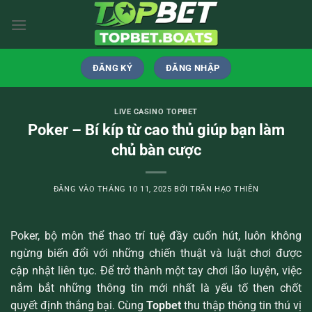
Bỏ
qua
nội
dung
ĐĂNG KÝ
ĐĂNG NHẬP
LIVE CASINO TOPBET
Poker – Bí kíp từ cao thủ giúp bạn làm
chủ bàn cược
ĐĂNG VÀO
THÁNG 10 11, 2025
BỞI
TRẦN HẠO THIÊN
Poker, bộ môn thể thao trí tuệ đầy cuốn hút, luôn không
ngừng biến đổi với những chiến thuật và luật chơi được
cập nhật liên tục. Để trở thành một tay chơi lão luyện, việc
nắm bắt những thông tin mới nhất là yếu tố then chốt
quyết định thắng bại. Cùng
Topbet
thu thập thông tin thú vị