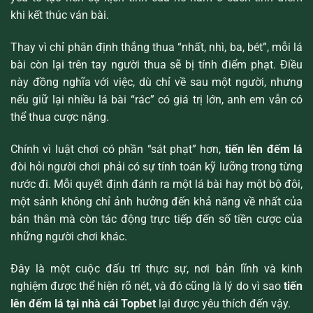
khi kết thúc ván bài.
Thay vì chỉ phân định thắng thua “nhất, nhì, ba, bét”, mỗi lá
bài còn lại trên tay người thua sẽ bị tính điểm phạt. Điều
này đồng nghĩa với việc, dù chỉ về sau một người, nhưng
nếu giữ lại nhiều lá bài “rác” có giá trị lớn, anh em vẫn có
thể thua cược nặng.
Chính vì luật chơi có phần “sát phạt” hơn,
tiến lên đếm lá
đòi hỏi người chơi phải có sự tính toán kỹ lưỡng trong từng
nước đi. Mỗi quyết định đánh ra một lá bài hay một bộ đôi,
một sảnh không chỉ ảnh hưởng đến khả năng về nhất của
bản thân mà còn tác động trực tiếp đến số tiền cược của
những người chơi khác.
Đây là một cuộc đấu trí thực sự, nơi bản lĩnh và kinh
nghiệm được thể hiện rõ nét, và đó cũng là lý do vì sao
tiến
lên đếm lá tại nhà cái Topbet
lại được yêu thích đến vậy.