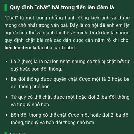
Quy định “chặt” bài trong tiến lên đếm lá
“Chặt” là một trong những hành động kịch tính và được
mong chờ nhất trong ván bài. Đây là cơ hội để anh em lật
ngược tình thế và giành lợi thế về mình. Dưới đây là những
quy định chặt bài mà các dân cược cần nắm rõ khi chơi
tiến lên đếm lá
tại nhà cái Topbet.
Lá 2 (heo) là lá bài lớn nhất, nhưng có thể bị chặt bởi tứ
quý hoặc bốn đôi thông.
Ba đôi thông được quyền chặt được một lá 2 hoặc ba
đôi thông nhỏ hơn.
Tứ quý có thể chặt được một hoặc đôi 2, ba đôi thông
và tứ quý nhỏ hơn.
Bốn đôi thông có thể chặt được một hoặc đôi 2, ba đôi
thông, tứ quý và bốn đôi thông nhỏ hơn.