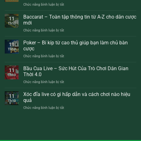
lá
bắn
Chức năng bình luận bị tắt
ở
–
cá
Tài
Luật
2025
Xỉu
Baccarat – Toàn tập thông tin từ A-Z cho dân cược
chơi
từ
11
Sảnh
và
mới
cao
Th10
Rồng
10+
thủ
Chức năng bình luận bị tắt
ở
–
mẹo
Baccarat
Hiểu
cược
–
Poker – Bí kíp từ cao thủ giúp bạn làm chủ bàn
thật
từ
11
Toàn
chi
cược
cao
Th10
tập
tiết
thủ
Chức năng bình luận bị tắt
ở
thông
cho
2025
Poker
tin
người
–
Bầu Cua Live – Sức Hút Của Trò Chơi Dân Gian
từ
chơi
11
Bí
A-
Thời 4.0
mới
Th10
kíp
Z
Chức năng bình luận bị tắt
ở
từ
cho
Bầu
cao
dân
Cua
Xóc đĩa live có gì hấp dẫn và cách chơi nào hiệu
thủ
cược
11
Live
giúp
quả
mới
Th10
–
bạn
Chức năng bình luận bị tắt
ở
Sức
làm
Xóc
Hút
chủ
đĩa
Của
bàn
live
Trò
cược
có
Chơi
gì
Dân
hấp
Gian