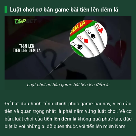
Luật chơi cơ bản game bài tiến lên đếm lá
Luật chơi cơ bản game bài tiến lên đếm lá
Để bắt đầu hành trình chinh phục game bài này, việc đầu
tiên và quan trọng nhất là phải nắm vững luật chơi. Về cơ
bản, luật chơi của
tiến lên đếm lá
không quá phức tạp, đặc
biệt là với những ai đã quen thuộc với tiến lên miền Nam.