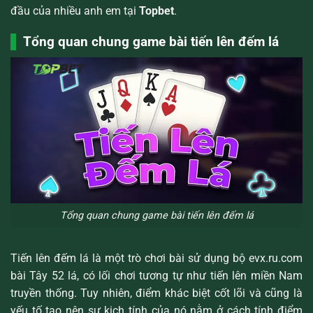
đầu của nhiều anh em tại
Topbet
.
Tổng quan chung game bài tiến lên đếm lá
Tổng quan chung game bài tiến lên đếm lá
Tiến lên đếm lá là một trò chơi bài sử dụng bộ
evx.ru.com
bài Tây 52 lá, có lối chơi tương tự như tiến lên miền Nam
truyền thống. Tuy nhiên, điểm khác biệt cốt lõi và cũng là
yếu tố tạo nên sự kịch tính của nó nằm ở cách tính điểm