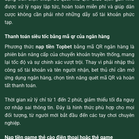
được xử lý ngay lập tức, hoàn toàn miễn phí và giúp dân
cược không cần phải nhớ những dãy số tài khoản phức
tạp.
Thanh toán siêu tốc bằng mã qr của ngân hàng
Phương thức
nạp tiền Topbet
bằng mã QR ngân hàng là
phiên bản nâng cấp của chuyển khoản truyền thống, mang
lại tốc độ và sự chính xác vượt trội. Thay vì phải nhập thủ
công số tài khoản và tên người nhận, bet thủ chỉ cần mở
ứng dụng ngân hàng, chọn tính năng quét mã QR và hoàn
tất thanh toán.
Thời gian xử lý chỉ từ 1 đến 2 phút, giảm thiểu tối đa nguy
cơ nhập sai thông tin. Đây là hình thức phù hợp cho mọi
đối tượng, từ người mới bắt đầu đến các tay chơi chuyên
nghiệp.
Nạp tiền game thẻ cào điện thoại hoặc thẻ game