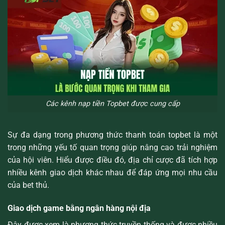
Các kênh nạp tiền Topbet được cung cấp
Sự đa dạng trong phương thức thanh toán
topbet
là một
trong những yếu tố quan trọng giúp nâng cao trải nghiệm
của hội viên. Hiểu được điều đó, địa chỉ cược đã tích hợp
nhiều kênh giao dịch khác nhau để đáp ứng mọi nhu cầu
của bet thủ.
Giao dịch game bằng ngân hàng nội địa
Đây được xem là phương thức truyền thống và được nhiều