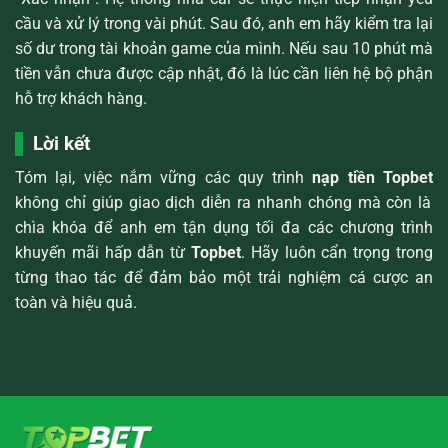
cầu và xử lý trong vài phút. Sau đó, anh em hãy kiểm tra lại
số dư trong tài khoản game của mình. Nếu sau 10 phút mà
tiền vẫn chưa được cập nhật, đó là lúc cần liên hệ bộ phận
hỗ trợ khách hàng.
Lời kết
Tóm lại, việc nắm vững các quy trình
nạp tiền Topbet
không chỉ giúp giao dịch diễn ra nhanh chóng mà còn là
chìa khóa để anh em tận dụng tối đa các chương trình
khuyến mãi hấp dẫn từ
Topbet
. Hãy luôn cẩn trọng trong
từng thao tác để đảm bảo một trải nghiệm cá cược an
toàn và hiệu quả.