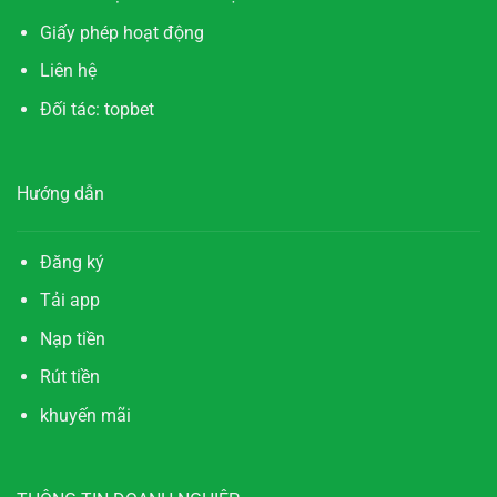
Giấy phép hoạt động
Liên hệ
Đối tác:
topbet
Hướng dẫn
Đăng ký
Tải app
Nạp tiền
Rút tiền
khuyến mãi