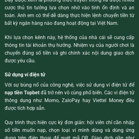
cược thủ tin tưởng lựa chọn nhờ vào tính ổn định và an
toàn. Anh em có thể dễ dàng thực hiện lệnh chuyển tiền từ
bất kỳ ngân hàng nào đang hoạt động tại Việt Nam.
Khi lựa chọn kênh này, hệ thống của nhà cái sẽ cung cấp
thông tin tài khoản thụ hưởng. Nhiệm vụ của người chơi là
chuyển đúng số tiền và ghi chính xác nội dung giao dịch
được yêu cầu.
Sử dụng ví điện tử
Với sự bùng nổ của công nghệ, việc sử dụng ví điện tử để
nạp tiền Topbet
đã trở nên vô cùng phổ biến. Các ví điện tử
thông dụng như Momo, ZaloPay hay Viettel Money đều
được tích hợp sẵn.
Quy trình thực hiện cực kỳ đơn giản: hội viên chỉ cần nhập
số tiền muốn nạp, chọn loại ví mình dùng và dùng ứng
dụng trên điện thoại để quét mã QR. Giao dịch gần như