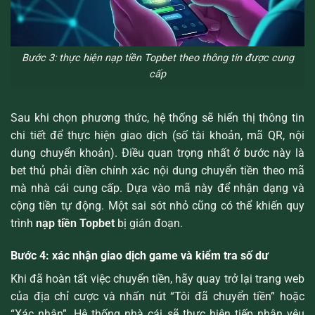
Bước 3: thực hiện nạp tiền Topbet theo thông tin được cung
cấp
Sau khi chọn phương thức, hệ thống sẽ hiển thị thông tin
chi tiết để thực hiện giao dịch (số tài khoản, mã QR, nội
dung chuyển khoản). Điều quan trọng nhất ở bước này là
bet thủ phải điền chính xác nội dung chuyển tiền theo mã
mà nhà cái cung cấp. D
ựa vào mã này để nhận dạng và
cộng tiền tự động. Một sai sót nhỏ cũng có thể khiến quy
trình
nạp tiền Topbet
bị gián đoạn.
Bước 4: xác nhận giao dịch game và kiểm tra số dư
Khi đã hoàn tất việc chuyển tiền, hãy quay trở lại trang web
của địa chỉ cược và nhấn nút “Tôi đã chuyển tiền” hoặc
“Xác nhận”. Hệ thống nhà cái sẽ thực hiện tiếp nhận yêu