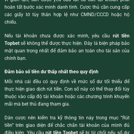
hoàn tất bước xác minh danh tính. Cược thủ cần cung cấp
các giấy tờ tùy thân hợp lệ như CMND/CCCD hoặc hộ
chiếu.
Nếu tài khoản chưa được xác minh, yêu cầu
rút tiền
Topbet
sẽ không thể được thực hiện. Đây là biện pháp bảo
mật quan trọng nhất để đảm bảo an toàn cho tài sản của
chính bạn.
Đảm bảo số tiền dư thấp nhất theo quy định
Mỗi nhà cái đều có quy định về mức số dư tối thiểu để
thực hiện giao dịch rút tiền. Con số này có thể thay đổi tùy
thuộc vào cấp độ tài khoản hoặc các chương trình khuyến
mãi mà bet thủ đang tham gia.
Dân cược nên kiểm tra kỹ thông tin này trong mục “Rút
tiền” trên giao diện để chắc chắn tài khoản của mình đủ
điều kiện. Yêu cầu
rút tiền Topbet
sẽ bị từ chối nếu số dư