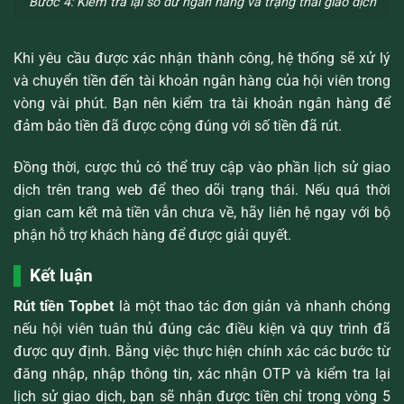
Bước 4: Kiểm tra lại số dư ngân hàng và trạng thái giao dịch
Khi yêu cầu được xác nhận thành công, hệ thống sẽ xử lý
và chuyển tiền đến tài khoản ngân hàng của hội viên trong
vòng vài phút. Bạn nên kiểm tra tài khoản ngân hàng để
đảm bảo tiền đã được cộng đúng với số tiền đã rút.
Đồng thời, cược thủ có thể truy cập vào phần lịch sử giao
dịch trên trang web để theo dõi trạng thái. Nếu quá thời
gian cam kết mà tiền vẫn chưa về, hãy liên hệ ngay với bộ
phận hỗ trợ khách hàng để được giải quyết.
Kết luận
Rút tiền Topbet
là một thao tác đơn giản và nhanh chóng
nếu hội viên tuân thủ đúng các điều kiện và quy trình đã
được quy định. Bằng việc thực hiện chính xác các bước từ
đăng nhập, nhập thông tin, xác nhận OTP và kiểm tra lại
lịch sử giao dịch, bạn sẽ nhận được tiền chỉ trong vòng 5