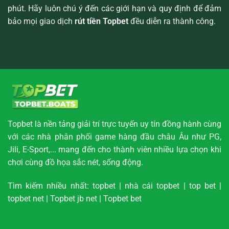
phút. Hãy luôn chú ý đến các giới hạn và quy định để đảm
bảo mọi giao dịch
rút tiền Topbet
đều diễn ra thành công.
Topbet
là nền tảng giải trí trực tuyến uy tín đồng hành cùng
với các nhà phân phối game hàng đầu châu Âu như PG,
Jili, E-Sport,... mang đến cho thành viên nhiều lựa chọn khi
chơi cùng đồ họa sắc nét, sống động.
Tìm kiếm nhiều nhất:
topbet
|
nhà cái topbet
|
top bet
|
topbet net
|
Topbet jb net
|
Topbet bet