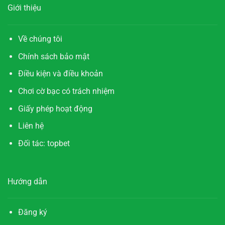
Giới thiệu
Về chúng tôi
Chính sách bảo mật
Điều kiện và điều khoản
Chơi cờ bạc có trách nhiệm
Giấy phép hoạt động
Liên hệ
Đối tác:
topbet
Hướng dẫn
Đăng ký