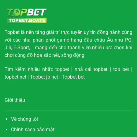
Topbet
là nền tảng giải trí trực tuyến uy tín đồng hành cùng
với các nhà phân phối game hàng đầu châu Âu như PG,
Jili, E-Sport,... mang đến cho thành viên nhiều lựa chọn khi
chơi cùng đồ họa sắc nét, sống động.
Tìm kiếm nhiều nhất:
topbet
|
nhà cái topbet
|
top bet
|
topbet net
|
Topbet jb net
|
Topbet bet
Giới thiệu
Về chúng tôi
Chính sách bảo mật