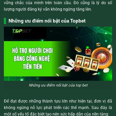
vững chắc của mình trên toàn cầu. Đó cũng là lý do số
lượng người đăng ký vẫn không ngừng tăng lên.
Những ưu điểm nổi bật của Topbet
Những ưu điểm nổi bật của
top bet
Để đạt được những thành tựu lớn như hiện tại, đơn vị đã
không ngừng nỗ lực phát triển các thế mạnh. Sau đây là
một số yếu tố đặc biệt tạo nên sức hấp dẫn của nền tảng: