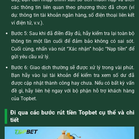
các thông tin liên quan theo phương thức đã chọn (ví
dụ: thông tin tài khoản ngân hàng, số điện thoại liên kết
ví điện tử, v.v.).
Bước 5: Sau khi đã điền đầy đủ, hãy kiểm tra lại toàn bộ
thông tin một lần cuối để đảm bảo không có sai sót.
Cuối cùng, nhấn vào nút “Xác nhận” hoặc “Nạp tiền” để
gửi yêu cầu xử lý.
Bước 6: Giao dịch thường sẽ được xử lý trong vài phút.
Bạn hãy vào lại tài khoản để kiểm tra xem số dư đã
được cập nhật thành công hay chưa. Nếu có bất kỳ vấn
đề gì, hãy liên hệ ngay với bộ phận hỗ trợ khách hàng
của Topbet.
Đi qua các bước rút tiền Topbet cụ thể và chi
tiết