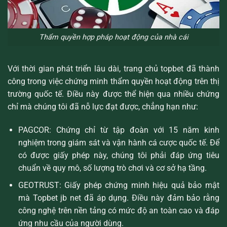
Thẩm quyền hợp pháp hoạt động của nhà cái
Với thời gian phát triển lâu dài,
trang chủ topbet
đã thành
công trong việc chứng minh thẩm quyền hoạt động trên thị
trường quốc tế. Điều này được thể hiện qua nhiều chứng
chỉ mà chúng tôi đã nỗ lực đạt được, chẳng hạn như:
PAGCOR: Chứng chỉ từ tập đoàn với 15 năm kinh
nghiệm trong giám sát và vận hành cá cược quốc tế. Để
có được giấy phép này, chúng tôi phải đáp ứng tiêu
chuẩn về quy mô, số lượng trò chơi và cơ sở hạ tầng.
GEOTRUST: Giấy phép chứng minh hiệu quả bảo mật
mà
Topbet jb net
đã áp dụng. Điều này đảm bảo rằng
công nghệ trên nền tảng có mức độ an toàn cao và đáp
ứng nhu cầu của người dùng.