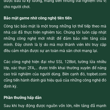
được đầu tư kỹ lưỡng, mang đến những trải nghiệm thú vị
cho người chơi.
Bảo mật game nhờ công nghệ tiên tiến
Công tác bảo mật là một trong những lợi thế tiếp theo mà
nhà cái đã thực hiện nghiêm túc. Chúng tôi luôn cập nhật
những công nghệ mới nhất để đảm bảo nền tảng của
mình. Đây chính là lý do mà mọi thành viên khi truy cập
đều cảm nhận được sự an toàn mà sân chơi mang lại.
Các công nghệ hiện đại như SSL 128bit, tường lửa nhiều
lớp, xác thực 2FA,… được triển khai thường xuyên để nâng
cao trải nghiệm của người dùng. Bên cạnh đó,
topbet.com
cũng tiến hành đánh giá hiệu quả của những công nghệ đó
định kỳ.
Phần thưởng hấp dẫn
Sau khi huy động được nguồn vốn lớn, nền tảng đã mạnh