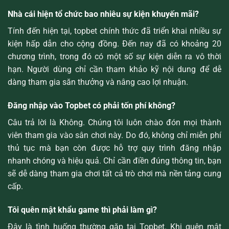
Nhà cái hiện tổ chức bao nhiêu sự kiện khuyến mãi?
Tính đến hiện tại,
topbet chính thức
đã triển khai nhiều sự
kiện hấp dẫn cho cộng đồng. Đến nay đã có khoảng 20
chương trình, trong đó có một số sự kiện diễn ra vô thời
hạn. Người dùng chỉ cần tham khảo kỹ nội dung để dễ
dàng tham gia săn thưởng và nâng cao lợi nhuận.
Đăng nhập vào Topbet có phải tốn phí không?
Câu trả lời là Không. Chúng tôi luôn chào đón mọi thành
viên tham gia vào sân chơi này. Do đó, không chỉ miễn phí
thủ tục mà bạn còn được hỗ trợ quy trình đăng nhập
nhanh chóng và hiệu quả. Chỉ cần điền đúng thông tin, bạn
sẽ dễ dàng tham gia chơi tất cả trò chơi mà nền tảng cung
cấp.
Tôi quên mật khẩu game thì phải làm gì?
Đây là tình huống thường gặp tại Topbet. Khi quên mật