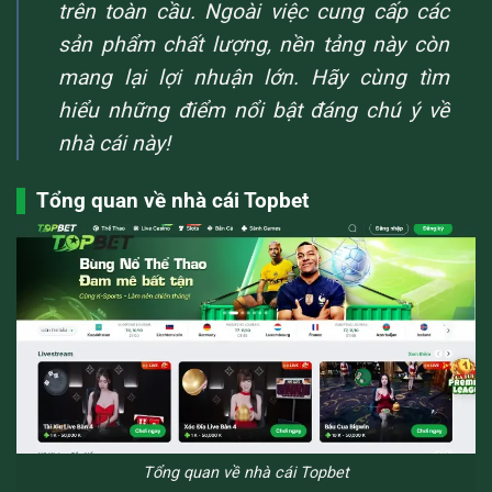
trên toàn cầu. Ngoài việc cung cấp các
sản phẩm chất lượng, nền tảng này còn
mang lại lợi nhuận lớn. Hãy cùng tìm
hiểu những điểm nổi bật đáng chú ý về
nhà cái này!
Tổng quan về nhà cái Topbet
Tổng quan về nhà cái Topbet