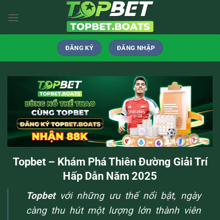
Bỏ
qua
nội
dung
ĐĂNG KÝ
ĐĂNG NHẬP
Topbet – Khám Phá Thiên Đường Giải Trí
Hấp Dẫn Năm 2025
Topbet
với những ưu thế nổi bật, ngày
càng thu hút một lượng lớn thành viên