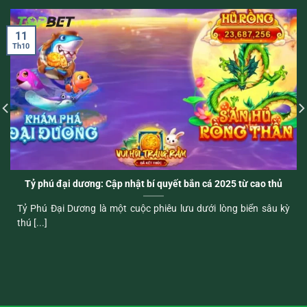
11
Th10
Tỷ phú đại dương: Cập nhật bí quyết bắn cá 2025 từ cao thủ
Tỷ Phú Đại Dương là một cuộc phiêu lưu dưới lòng biển sâu kỳ
thú [...]